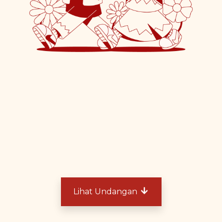
Melati Dwi Murniati, S. Bns.
Middle child dari Bapak H. Bakti Prapdanu dan Ibu Hj.
Nuraini Zaini, S.E.
@_melasey
&
Lihat Undangan