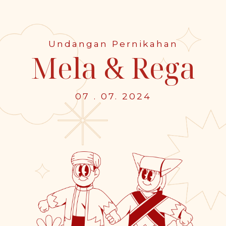
Hi semua!
Undangan Pernikahan
Mela & Rega
Perkenalkan kembali kami adalah (soon to be)
✨Bride & Groom✨
07 . 07. 2024